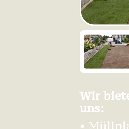
Wir biet
uns:
• Müllp