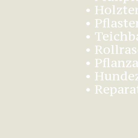
• Holzte
• Pflast
• Teichb
• Rollra
• Pflanz
• Hunde
• Repara